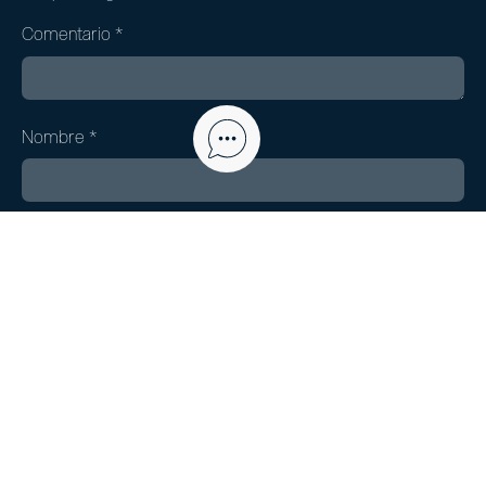
Comentario
*
Nombre
*
Correo electrónico
*
Web
Guarda mi nombre, correo electrónico y web en este
navegador para la próxima vez que comente.