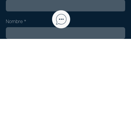
Nombre
*
Correo electrónico
*
Web
Guarda mi nombre, correo electrónico y web en este
navegador para la próxima vez que comente.