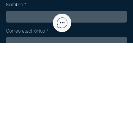
Nombre
*
Correo electrónico
*
Web
Guarda mi nombre, correo electrónico y web en este
navegador para la próxima vez que comente.